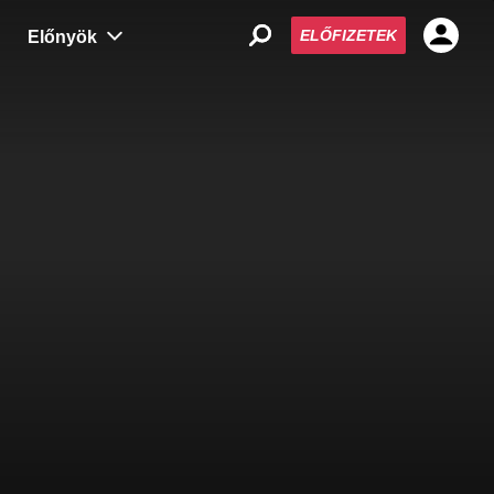
ELŐFIZETEK
Előnyök