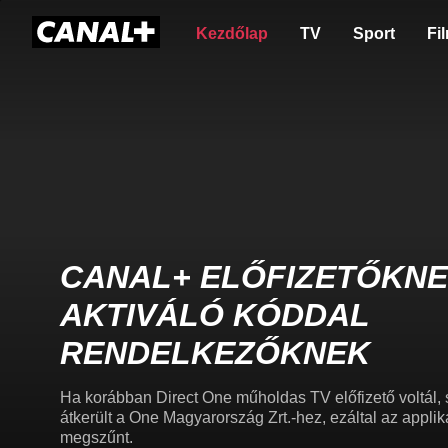
Kezdőlap
TV
Sport
Fi
CANAL+ ELŐFIZETŐKNE
AKTIVÁLÓ KÓDDAL
RENDELKEZŐKNEK
Ha korábban Direct One műholdas TV előfizető voltál, 
átkerült a One Magyarország Zrt.-hez, ezáltal az appl
megszűnt.