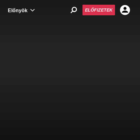
ELŐFIZETEK
Előnyök