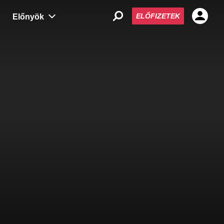
ELŐFIZETEK
Előnyök