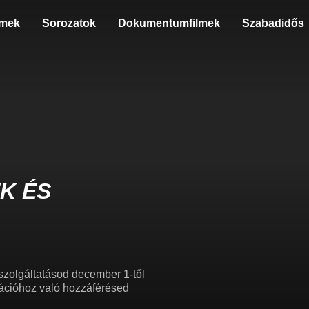
lmek
Sorozatok
Dokumentumfilmek
Szabadidős
K ÉS
szolgáltatásod december 1-től
ikációhoz való hozzáférésed