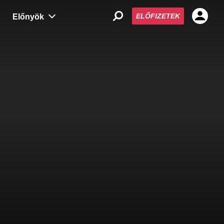
ELŐFIZETEK
Előnyök