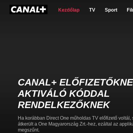
Kezdőlap
TV
Sport
Fi
CANAL+ ELŐFIZETŐKNE
AKTIVÁLÓ KÓDDAL
RENDELKEZŐKNEK
Ha korábban Direct One műholdas TV előfizető voltál, 
átkerült a One Magyarország Zrt.-hez, ezáltal az appl
megszűnt.